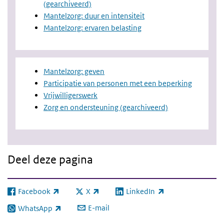
(gearchiveerd)
Mantelzorg: duur en intensiteit
Mantelzorg: ervaren belasting
Mantelzorg: geven
Participatie van personen met een beperking
Vrijwilligerswerk
Zorg en ondersteuning (gearchiveerd)
Deel deze pagina
Facebook
X
LinkedIn
(externe link)
(externe link)
(externe link)
E-mail
WhatsApp
(externe link)