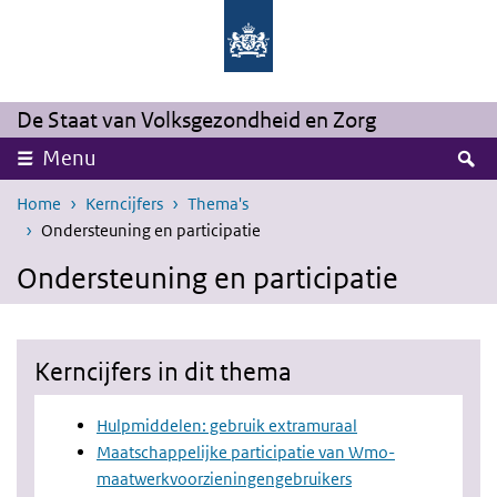
Overslaan en naar de inhoud gaan
Direct naar de hoofdnavigatie
De Staat van Volksgezondheid en Zorg
Z
Menu
Home
Kerncijfers
Thema's
Ondersteuning en participatie
Ondersteuning en participatie
Kerncijfers in dit thema
Hulpmiddelen: gebruik extramuraal
Maatschappelijke participatie van Wmo-
maatwerkvoorzieningengebruikers