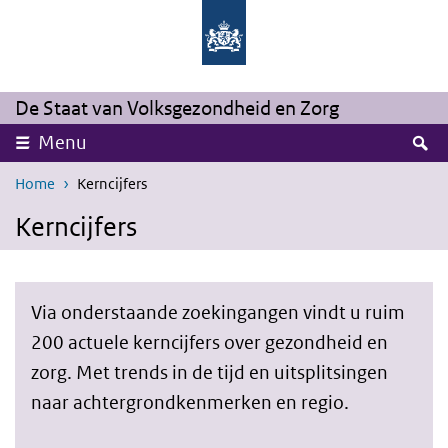
Overslaan en naar de inhoud gaan
Direct naar de hoofdnavigatie
De Staat van Volksgezondheid en Zorg
Z
Menu
Home
Kerncijfers
Kerncijfers
Via onderstaande zoekingangen vindt u ruim
200 actuele kerncijfers over gezondheid en
zorg. Met trends in de tijd en uitsplitsingen
naar achtergrondkenmerken en regio.