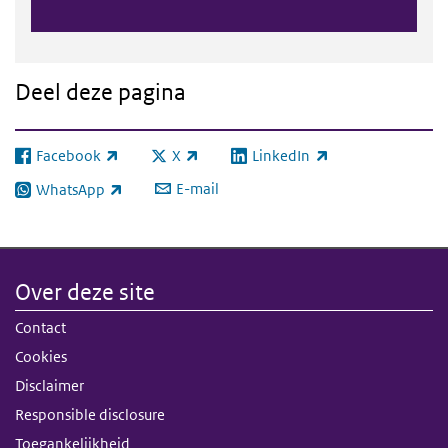
Deel deze pagina
Facebook
X
LinkedIn
(externe link)
(externe link)
(externe link)
E-mail
WhatsApp
(externe link)
Over deze site
Contact
Cookies
Disclaimer
Responsible disclosure
Toegankelijkheid