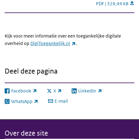
Toegankelijkheidson
PDF | 329,44 kB
Kijk voor meer informatie over een toegankelijke digitale
(externe link)
overheid op
DigiToegankelijk.nl
.
Deel deze pagina
Facebook
X
LinkedIn
(externe link)
(externe link)
(externe link)
E-mail
WhatsApp
(externe link)
Over deze site