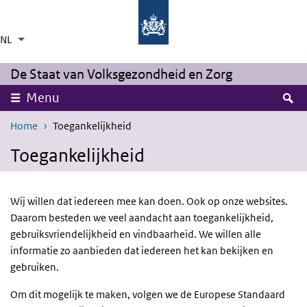
Overslaan en naar de inhoud gaan
Direct naar de hoofdnavigatie
NL
Taalkeuze
Ingeklapt
Aanvullende acties weergeven
De Staat van Volksgezondheid en Zorg
Z
Menu
Home
Toegankelijkheid
Toegankelijkheid
Wij willen dat iedereen mee kan doen. Ook op onze websites.
Daarom besteden we veel aandacht aan toegankelijkheid,
gebruiksvriendelijkheid en vindbaarheid. We willen alle
informatie zo aanbieden dat iedereen het kan bekijken en
gebruiken.
Om dit mogelijk te maken, volgen we de Europese Standaard