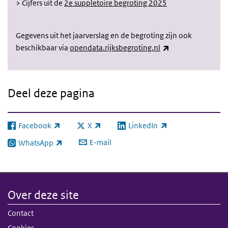
> Cijfers uit de
2e suppletoire begroting 2025
Gegevens uit het jaarverslag en de begroting zijn ook
(externe link)
beschikbaar via
opendata.rijksbegroting.nl
Deel deze pagina
Facebook
X
LinkedIn
(externe link)
(externe link)
(externe link)
E-mail
WhatsApp
(externe link)
Over deze site
Contact
Cookies