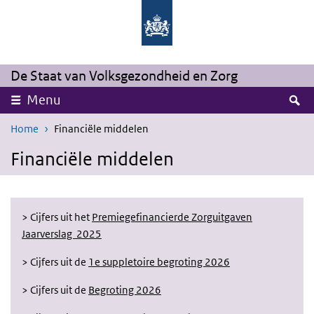
Overslaan en naar de inhoud gaan
Direct naar de hoofdnavigatie
De Staat van Volksgezondheid en Zorg
Z
Menu
Home
Financiële middelen
Financiële middelen
> Cijfers uit het
Premiegefinancierde Zorguitgaven
Jaarverslag 2025
> Cijfers uit de
1e suppletoire begroting 2026
> Cijfers uit de
Begroting 2026