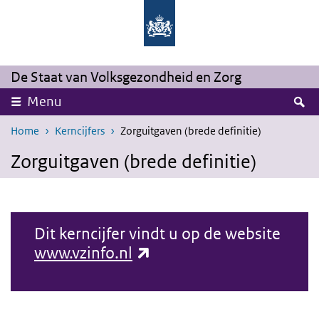
Overslaan en naar de inhoud gaan
Direct naar de hoofdnavigatie
De Staat van Volksgezondheid en Zorg
Z
Menu
Home
Kerncijfers
Zorguitgaven (brede definitie)
Zorguitgaven (brede definitie)
Dit kerncijfer vindt u op de website
(externe link)
www.vzinfo.nl