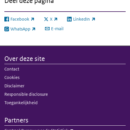
Deel deze pagina
Facebook
X
LinkedIn
(externe link)
(externe link)
(externe link)
E-mail
WhatsApp
(externe link)
Over deze site
Contact
Cookies
Disclaimer
Responsible disclosure
Toegankelijkheid
Partners