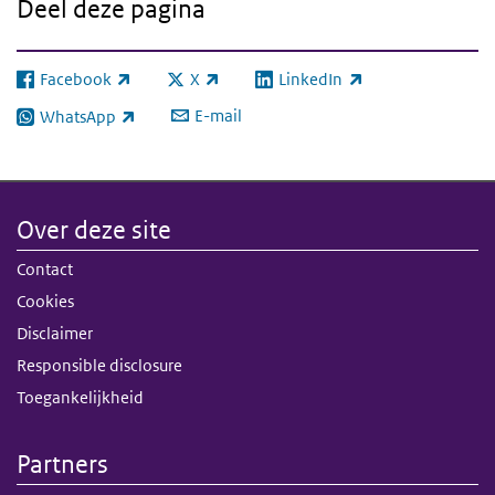
Deel deze pagina
Facebook
X
LinkedIn
(externe link)
(externe link)
(externe link)
E-mail
WhatsApp
(externe link)
Over deze site
Contact
Cookies
Disclaimer
Responsible disclosure
Toegankelijkheid
Partners