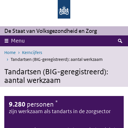
Overslaan en naar de inhoud gaan
Direct naar de hoofdnavigatie
De Staat van Volksgezondheid en Zorg
Z
Menu
Home
Kerncijfers
Tandartsen (BIG-geregistreerd): aantal werkzaam
Tandartsen (BIG-geregistreerd):
aantal werkzaam
*
9.280
personen
zijn werkzaam als tandarts in de zorgsector