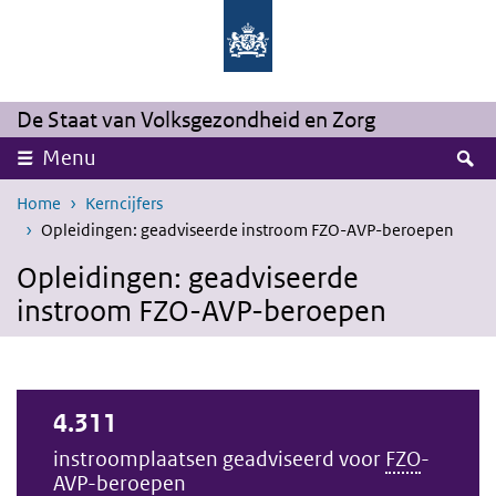
Overslaan en naar de inhoud gaan
Direct naar de hoofdnavigatie
De Staat van Volksgezondheid en Zorg
Z
Menu
Home
Kerncijfers
Opleidingen: geadviseerde instroom FZO-AVP-beroepen
Opleidingen: geadviseerde
instroom FZO-AVP-beroepen
4.311
instroomplaatsen geadviseerd voor
FZO
-
AVP-beroepen