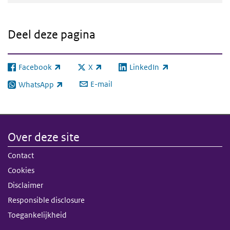
Deel deze pagina
Facebook
X
LinkedIn
(externe link)
(externe link)
(externe link)
E-mail
WhatsApp
(externe link)
Over deze site
Contact
Cookies
Disclaimer
Responsible disclosure
Toegankelijkheid