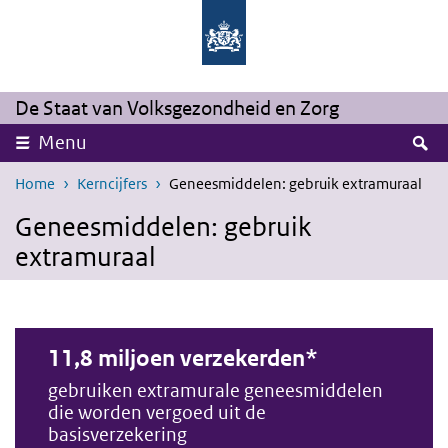
Overslaan en naar de inhoud gaan
Direct naar de hoofdnavigatie
De Staat van Volksgezondheid en Zorg
Z
Menu
Home
Kerncijfers
Geneesmiddelen: gebruik extramuraal
Geneesmiddelen: gebruik
extramuraal
11,8 miljoen verzekerden*
gebruiken extramurale geneesmiddelen
die worden vergoed uit de
basisverzekering