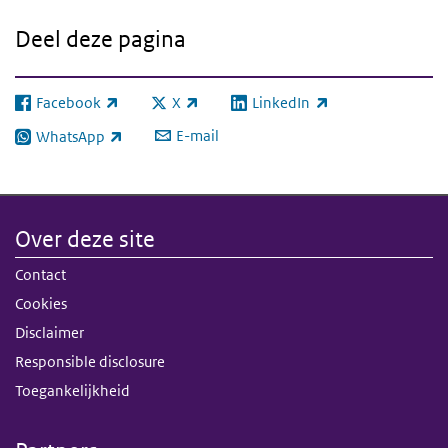
Deel deze pagina
Facebook
X
LinkedIn
(externe link)
(externe link)
(externe link)
E-mail
WhatsApp
(externe link)
Over deze site
Contact
Cookies
Disclaimer
Responsible disclosure
Toegankelijkheid