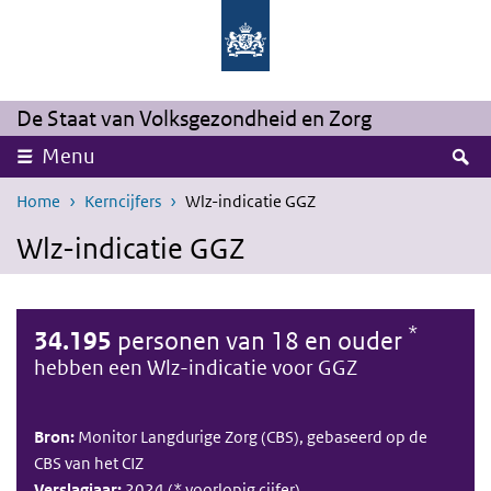
Overslaan en naar de inhoud gaan
Direct naar de hoofdnavigatie
De Staat van Volksgezondheid en Zorg
Z
Menu
Home
Kerncijfers
Wlz-indicatie GGZ
Wlz-indicatie GGZ
*
34.195
personen van 18 en ouder
hebben een Wlz-indicatie voor GGZ
Bron:
Monitor Langdurige Zorg (CBS), gebaseerd op de
CBS van het CIZ
Verslagjaar:
2024 (* voorlopig cijfer)