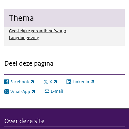
Thema
Geestelijke gezondheid(szorg)
Langdurige zorg
Deel deze pagina
Facebook
X
LinkedIn
(externe link)
(externe link)
(externe link)
E-mail
WhatsApp
(externe link)
Over deze site