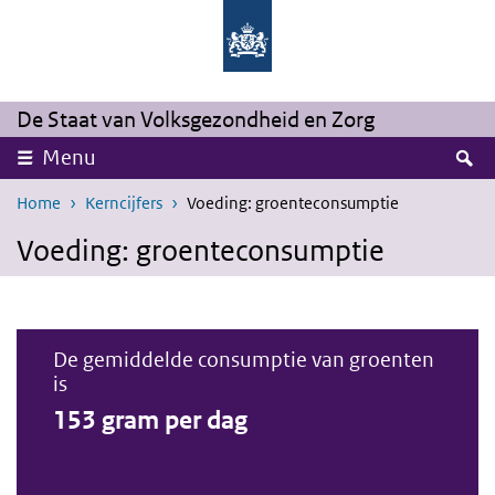
Overslaan en naar de inhoud gaan
Direct naar de hoofdnavigatie
De Staat van Volksgezondheid en Zorg
Z
Menu
Home
Kerncijfers
Voeding: groenteconsumptie
Voeding: groenteconsumptie
De gemiddelde consumptie van groenten
is
153 gram per dag