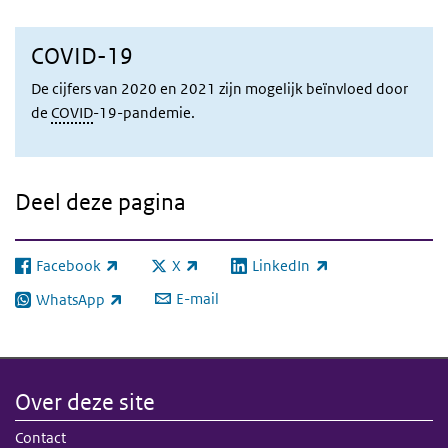
COVID-19
De cijfers van 2020 en 2021 zijn mogelijk beïnvloed door
de
COVID
-19-pandemie.
Deel deze pagina
Facebook
X
LinkedIn
(externe link)
(externe link)
(externe link)
E-mail
WhatsApp
(externe link)
Over deze site
Contact