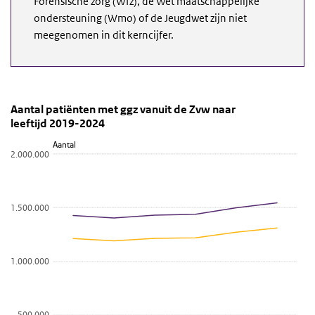
Forensische zorg (Wfz), de Wet maatschappelijke
ondersteuning (Wmo) of de Jeugdwet zijn niet
meegenomen in dit kerncijfer.
Aantal patiënten met ggz vanuit de Zvw naar leefti
Trend naar leeftijd
Sla de grafiek 'Aantal patiënten met ggz vanuit de Zvw naar leeft
Aantal patiënten met ggz vanuit de Zvw naar
leeftijd 2019-2024
Lijn grafiek met 4 lijnen.
Aantal
Bekijk als data tabel.
2.000.000
De grafiek heeft 1 X-as die categories weergeeft.
De grafiek heeft 1 Y-as die Aantal weergeeft.
1.500.000
1.000.000
500.000