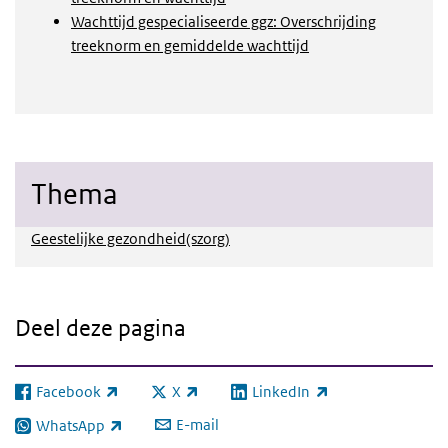
Wachttijd gespecialiseerde ggz: Overschrijding
treeknorm en gemiddelde wachttijd
Thema
Geestelijke gezondheid(szorg)
Deel deze pagina
Facebook
X
LinkedIn
(externe link)
(externe link)
(externe link)
E-mail
WhatsApp
(externe link)