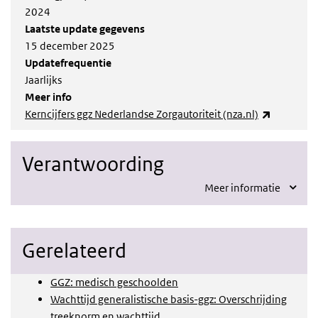
2024
Laatste update gegevens
15 december 2025
Updatefrequentie
Jaarlijks
Meer info
(externe l
Kerncijfers ggz Nederlandse Zorgautoriteit (nza.nl)
Verantwoording
Meer informatie
Gerelateerd
GGZ: medisch geschoolden
Wachttijd generalistische basis-ggz: Overschrijding
treeknorm en wachttijd