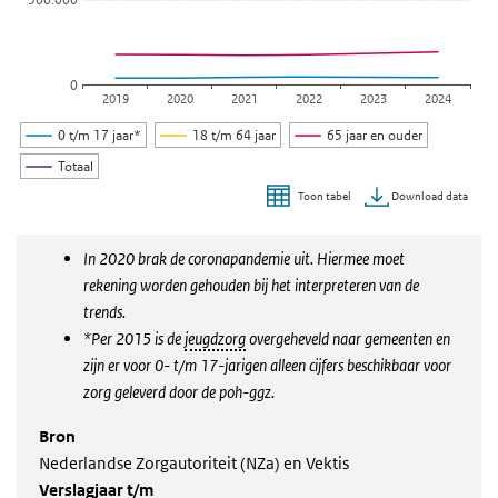
0
2019
2020
2021
2022
2023
2024
0 t/m 17 jaar*
18 t/m 64 jaar
65 jaar en ouder
Totaal
Download data
Toon tabel
Einde van interactieve grafiek.
In 2020 brak de coronapandemie uit. Hiermee moet
rekening worden gehouden bij het interpreteren van de
trends.
*Per 2015 is de
jeugdzorg
overgeheveld naar gemeenten en
zijn er voor 0- t/m 17-jarigen alleen cijfers beschikbaar voor
zorg geleverd door de poh-ggz.
Bron
Nederlandse Zorgautoriteit (NZa) en Vektis
Verslagjaar t/m