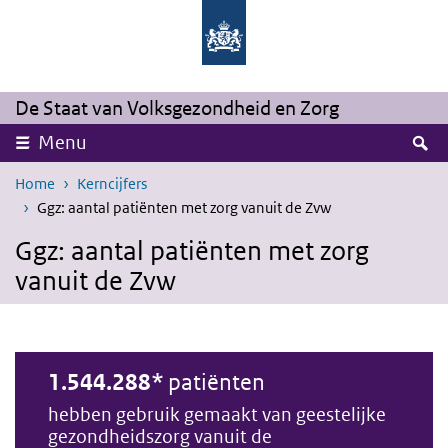
Overslaan en naar de inhoud gaan
Direct naar de hoofdnavigatie
De Staat van Volksgezondheid en Zorg
Z
Menu
Home
Kerncijfers
Ggz: aantal patiënten met zorg vanuit de Zvw
Ggz: aantal patiënten met zorg
vanuit de Zvw
1.544.288*
patiënten
hebben gebruik gemaakt van geestelijke
gezondheidszorg vanuit de