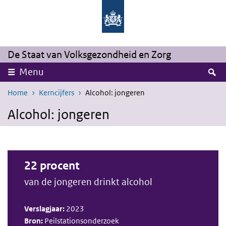
Overslaan en naar de inhoud gaan
Direct naar de hoofdnavigatie
De Staat van Volksgezondheid en Zorg
Z
Menu
Home
Kerncijfers
Alcohol: jongeren
Alcohol: jongeren
22 procent
van de jongeren drinkt alcohol
Verslagjaar:
2023
Bron:
Peilstationsonderzoek