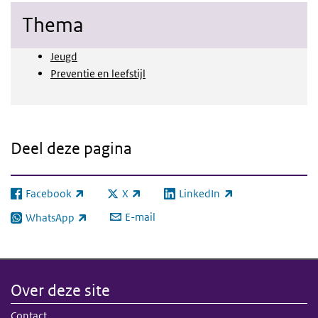
Thema
Jeugd
Preventie en leefstijl
Deel deze pagina
Facebook
X
LinkedIn
(externe link)
(externe link)
(externe link)
E-mail
WhatsApp
(externe link)
Over deze site
Contact