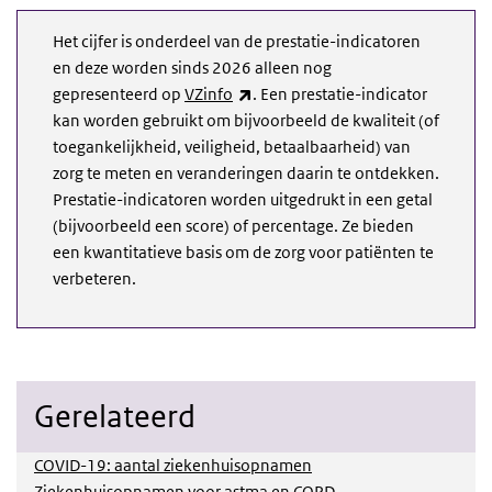
Het cijfer is onderdeel van de prestatie-indicatoren
en deze worden sinds 2026 alleen nog
(externe link)
gepresenteerd op
VZinfo
. Een prestatie-indicator
kan worden gebruikt om bijvoorbeeld de kwaliteit (of
toegankelijkheid, veiligheid, betaalbaarheid) van
zorg te meten en veranderingen daarin te ontdekken.
Prestatie-indicatoren worden uitgedrukt in een getal
(bijvoorbeeld een score) of percentage. Ze bieden
een kwantitatieve basis om de zorg voor patiënten te
verbeteren.
Gerelateerd
COVID-19: aantal ziekenhuisopnamen
Ziekenhuisopnamen voor astma en COPD