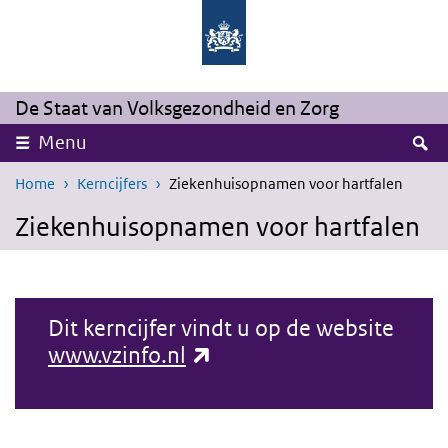
Overslaan en naar de inhoud gaan
Direct naar de hoofdnavigatie
De Staat van Volksgezondheid en Zorg
Z
Menu
Home
Kerncijfers
Ziekenhuisopnamen voor hartfalen
Ziekenhuisopnamen voor hartfalen
Dit kerncijfer vindt u op de website
(externe link)
www.vzinfo.nl