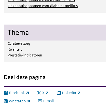
Ziekenhuisopnamen voor diabetes mellitus
Thema
Curatieve zorg
Kwaliteit
Prestatie-indicatoren
Deel deze pagina
Facebook
X
LinkedIn
(externe link)
(externe link)
(externe link)
E-mail
WhatsApp
(externe link)