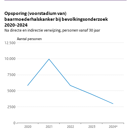
Opsporing (voorstadium van) baarmoederhalskanke
Trend detectie (voorstadium van) baarmoe
Sla de grafiek 'Opsporing (voorstadium van) baarmoederhalskank
Opsporing (voorstadium van)
baarmoederhalskanker bij bevolkingsonderzoek
Lijn grafiek met 5 data punten.
2020-2024
Na directe en indirectie verwijzing, personen vanaf 30 jaar
Na directe en indirectie verwijzing, personen vanaf 30 jaar
Bekijk als data tabel.
Aantal personen
12.500
De grafiek heeft 1 X-as die Jaar van uitnodiging weergeeft.
De grafiek heeft 1 Y-as die Aantal personen weergeeft.
10.000
7500
5000
2500
0
2020
2021
2022
2023
2024*