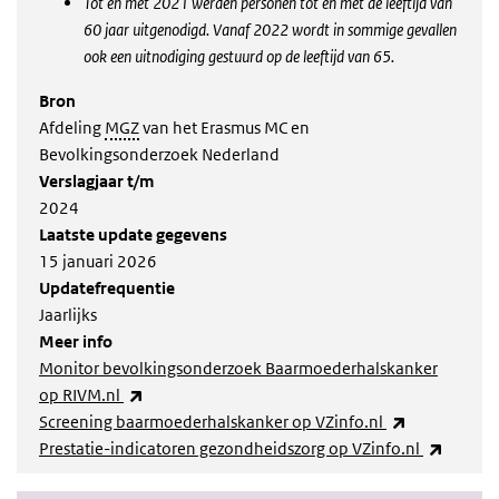
Tot en met 2021 werden personen tot en met de leeftijd van
60 jaar uitgenodigd. Vanaf 2022 wordt in sommige gevallen
ook een uitnodiging gestuurd op de leeftijd van 65.
Bron
Afdeling
MGZ
van het Erasmus MC en
Bevolkingsonderzoek Nederland
Verslagjaar t/m
2024
Laatste update gegevens
15 januari 2026
Updatefrequentie
Jaarlijks
Meer info
Monitor bevolkingsonderzoek Baarmoederhalskanker
(externe link)
op RIVM.nl
(externe link
Screening baarmoederhalskanker op VZinfo.nl
(extern
Prestatie-indicatoren gezondheidszorg op VZinfo.nl