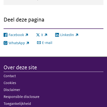
Deel deze pagina
Facebook
X
LinkedIn
(externe link)
(externe link)
(externe link)
E-mail
WhatsApp
(externe link)
Over deze site
Contact
Cookies
Disclaimer
Responsible disclosure
Toegankelijkheid