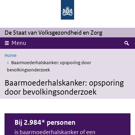
Overslaan en naar de inhoud gaan
Direct naar de hoofdnavigatie
De Staat van Volksgezondheid en Zorg
Z
Menu
Home
Baarmoederhalskanker: opsporing door
bevolkingsonderzoek
Baarmoederhalskanker: opsporing
door bevolkingsonderzoek
Bij 2.984* personen
is baarmoederhalskanker of een