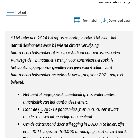
Jaar van uitnodiging
Totaal
Download data
Toon tabel
Einde van interactieve grafiek.
* Het cijfer van 2024 betreft een voorlopig cijfer. Het geeft het
aantal deelnemers weer bij wie na
directe
verwijzing
baarmoederhalskanker of een voorstadium daarvan is gevonden.
Vanwege de 12 maanden termijn voor controleonderzoek, is
het
aantal opgespoorde gevallen van (een voorstadium van)
baarmoederhalskanker
na indirecte verwijzing voor 2024 nog
niet
bekend.
Het aantal opgespoorde aandoeningen is onder andere
afhankelijk van het aantal deelnemers.
Door de
COVID
-19 pandemie zijn er in 2020 een kwart
minder mensen uitgenodigd dan gepland.
Om de achterstand door stillegging in 2020 in te halen, zijn
er in 2021 ongeveer 200.000 uitnodigingen extra verstuurd.