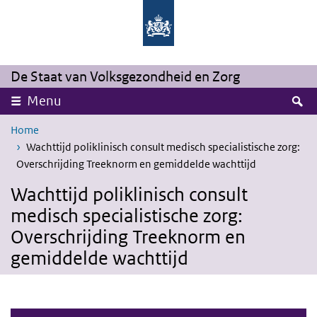
Overslaan en naar de inhoud gaan
Direct naar de hoofdnavigatie
De Staat van Volksgezondheid en Zorg
Z
Menu
Home
Wachttijd poliklinisch consult medisch specialistische zorg:
Overschrijding Treeknorm en gemiddelde wachttijd
Wachttijd poliklinisch consult
medisch specialistische zorg:
Overschrijding Treeknorm en
gemiddelde wachttijd