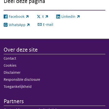
Deel deze pagina
Facebook
X
LinkedIn
(externe link)
(externe link)
(externe link)
E-mail
WhatsApp
(externe link)
Over deze site
Contact
Cookies
Disclaimer
Responsible disclosure
Toegankelijkheid
Partners