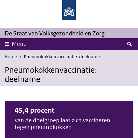
Overslaan en naar de inhoud gaan
Direct naar de hoofdnavigatie
De Staat van Volksgezondheid en Zorg
Z
Menu
Home
Pneumokokkenvaccinatie: deelname
Pneumokokkenvaccinatie:
deelname
45,4 procent
van de doelgroep laat zich vaccineren
tegen pneumokokken