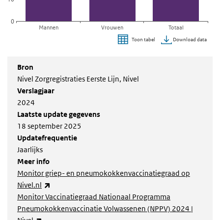
0
Mannen
Vrouwen
Totaal
Download data
Toon tabel
Einde van interactieve grafiek.
Bron
Nivel Zorgregistraties Eerste Lijn, Nivel
Verslagjaar
2024
Laatste update gegevens
18 september 2025
Updatefrequentie
Jaarlijks
Meer info
Monitor griep- en pneumokokkenvaccinatiegraad op
(externe link)
Nivel.nl
Monitor Vaccinatiegraad Nationaal Programma
Pneumokokkenvaccinatie Volwassenen (NPPV) 2024 |
(externe link)