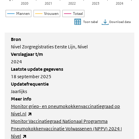
2020
2021
2022
2023
2024
Mannen
Vrouwen
Totaal
Download data
Toon tabel
Einde van interactieve grafiek.
Bron
Nivel Zorgregistraties Eerste Lijn, Nivel
Verslagjaar t/m
2024
Laatste update gegevens
18 september 2025
Updatefrequentie
Jaarlijks
Meer info
Monitor griep- en pneumokokkenvaccinatiegraad op
(externe link)
Nivel.nl
Monitor Vaccinatiegraad Nationaal Programma
Pneumokokkenvaccinatie Volwassenen (NPPV) 2024 |
(externe link)
Nivel