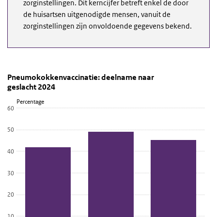
zorginstellingen. Dit kerncijfer betreft enkel de door
de huisartsen uitgenodigde mensen, vanuit de
zorginstellingen zijn onvoldoende gegevens bekend.
Pneumokokkenvaccinatie: deelname naar geslacht
Naar geslacht
Sla de grafiek 'Pneumokokkenvaccinatie: deelname naar geslacht 
Pneumokokkenvaccinatie: deelname naar
geslacht 2024
Staaf grafiek met 3 staven.
Percentage
Bekijk als data tabel.
60
De grafiek heeft 1 X-as die categories weergeeft.
De grafiek heeft 1 Y-as die Percentage weergeeft.
50
40
30
20
10