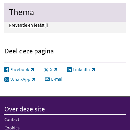
Thema
Preventie en leefstijl
Deel deze pagina
Facebook
X
LinkedIn
(externe link)
(externe link)
(externe link)
E-mail
WhatsApp
(externe link)
Over deze site
Contact
Cookies