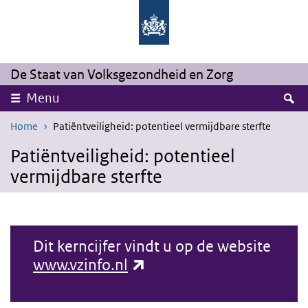
Overslaan en naar de inhoud gaan
Direct naar de hoofdnavigatie
De Staat van Volksgezondheid en Zorg
Z
Menu
Home
Patiëntveiligheid: potentieel vermijdbare sterfte
Patiëntveiligheid: potentieel
vermijdbare sterfte
Dit kerncijfer vindt u op de website
(externe link)
www.vzinfo.nl