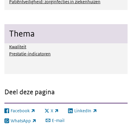
Patiëntveiligheid: zorginfecties in ziekenhuizen
Thema
Kwaliteit
Prestatie-indicatoren
Deel deze pagina
Facebook
X
LinkedIn
(externe link)
(externe link)
(externe link)
E-mail
WhatsApp
(externe link)