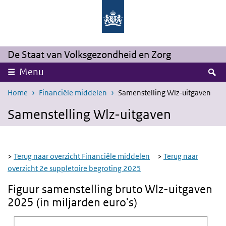
Overslaan en naar de inhoud gaan
Direct naar de hoofdnavigatie
De Staat van Volksgezondheid en Zorg
Z
Menu
Home
Financiële middelen
Samenstelling Wlz-uitgaven
Samenstelling Wlz-uitgaven
>
Terug naar overzicht Financiële middelen
>
Terug naar
overzicht 2e suppletoire begroting 2025
Figuur samenstelling bruto
Wlz-
uitgaven
2025 (in miljarden euro's)