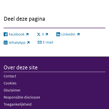
Deel deze pagina
Facebook
X
LinkedIn
(externe link)
(externe link)
(externe link)
E-mail
WhatsApp
(externe link)
Over deze site
Contact
Cookies
Disclaimer
Responsible disclosure
Toegankelijkheid