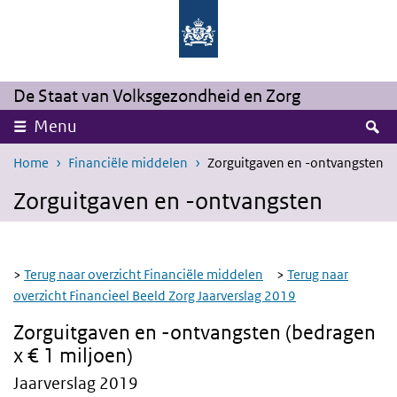
Overslaan en naar de inhoud gaan
Direct naar de hoofdnavigatie
De Staat van Volksgezondheid en Zorg
Z
Menu
Home
Financiële middelen
Zorguitgaven en -ontvangsten
Zorguitgaven en -ontvangsten
>
Terug naar overzicht Financiële middelen
>
Terug naar
overzicht Financieel Beeld Zorg Jaarverslag 2019
Zorguitgaven en -ontvangsten (bedragen
x € 1 miljoen)
Jaarverslag 2019