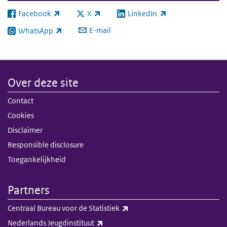
Facebook
X
LinkedIn
(externe link)
(externe link)
(externe link)
E-mail
WhatsApp
(externe link)
Over deze site
Contact
Cookies
Disclaimer
Responsible disclosure
Toegankelijkheid
Partners
(externe link)
Centraal Bureau voor de Statistiek
(externe link)
Nederlands Jeugdinstituut