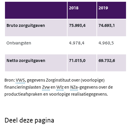
2018
2019
Bruto zorguitgaven
75.993,4
74.693,1
Ontvangsten
4.978,4
4.960,5
Netto zorguitgaven
71.015,0
69.732,6
Bron:
VWS
, gegevens Zorginstituut over (voorlopige)
financieringslasten
Zvw
en
Wlz
en
NZa
-gegevens over de
productieafspraken en voorlopige realisatiegegevens.
Deel deze pagina