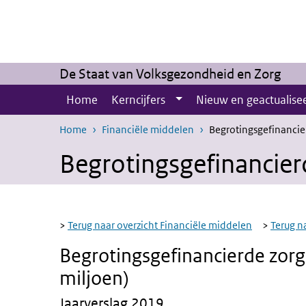
Overslaan en naar de inhoud gaan
Direct naar de hoofdnavigatie
De Staat van Volksgezondheid en Zorg
Home
Kerncijfers
Nieuw en geactualise
Home
Financiële middelen
Begrotingsgefinancie
Begrotingsgefinancier
>
Terug naar overzicht Financiële middelen
>
Terug n
Begrotingsgefinancierde zorg
miljoen)
Jaarverslag 2019