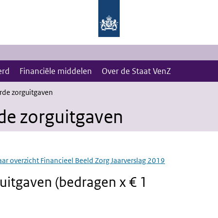
erd
Financiële middelen
Over de Staat VenZ
rde zorguitgaven
de zorguitgaven
aar overzicht Financieel Beeld Zorg Jaarverslag 2019
uitgaven (bedragen x € 1