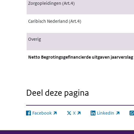
Zorgopleidingen (Art.4)
Caribisch Nederland (Art.4)
Overig
Netto Begrotingsgefinancierde uitgaven jaarverslag
Deel deze pagina
Facebook
X
LinkedIn
(externe link)
(externe link)
(externe link)
(e