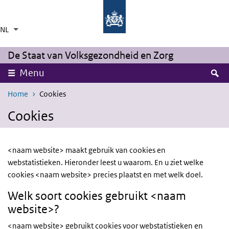
Overslaan en naar de inhoud gaan
Direct naar de hoofdnavigatie
NL
Taalkeuze
Ingeklapt
Aanvullende acties weergeven
De Staat van Volksgezondheid en Zorg
Z
Menu
Home
Cookies
Cookies
<naam website> maakt gebruik van cookies en
webstatistieken. Hieronder leest u waarom. En u ziet welke
cookies <naam website> precies plaatst en met welk doel.
Welk soort cookies gebruikt <naam
website>?
<naam website> gebruikt cookies voor webstatistieken en