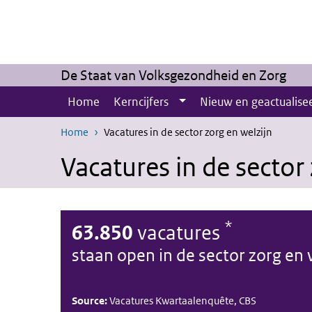
Skip to main content
Skip to main navigation
De Staat van Volksgezondheid en Zorg
Home
Kerncijfers
Nieuw en geactualise
Home
Vacatures in de sector zorg en welzijn
Vacatures in de sector
*
63.850
vacatures
staan open in de sector zorg en 
Source:
Vacatures Kwartaalenquête, CBS