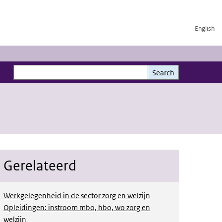
English
Search
Search
Gerelateerd
Werkgelegenheid in de sector zorg en welzijn
Opleidingen: instroom mbo, hbo, wo zorg en
welzijn