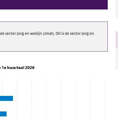
e sector zorg en welzijn (smal). Dit is de sector zorg en
lzijn naar branche 1e kwartaal 2026
 branche 1e kwartaal 2026' and go to datatable
he 1e kwartaal 2026
lzijn naar branche 1e kwartaal 2026
ta ranges from 800 to 23150.