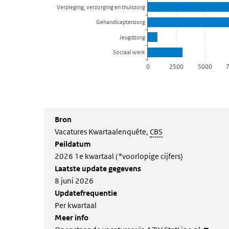
Verpleging, verzorging en thuiszorg
Gehandicaptenzorg
Jeugdzorg
Sociaal werk
0
2500
5000
End of interactive chart.
Bron
Vacatures Kwartaalenquête,
CBS
Peildatum
2026 1e kwartaal (*voorlopige cijfers)
Laatste update gegevens
8 juni 2026
Updatefrequentie
Per kwartaal
Meer info