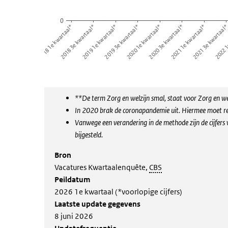
0
2022 1
2018 1e kwartaal*
2018 3e kwartaal*
2019 1e kwartaal*
2019 3e kwartaal*
2020 1e kwartaal*
2020 3e kwartaal*
2021 1e kwartaal*
2021 3e kwartaal
End of interactive chart.
**De term Zorg en welzijn smal, staat voor Zorg en wel
In 2020 brak de coronapandemie uit. Hiermee moet rek
Vanwege een verandering in de methode zijn de cijfer
bijgesteld.
Bron
Vacatures Kwartaalenquête,
CBS
Peildatum
2026 1e kwartaal (*voorlopige cijfers)
Laatste update gegevens
8 juni 2026