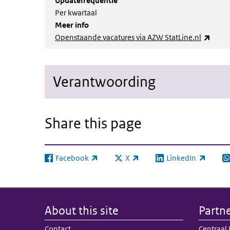
Updatefrequentie
Per kwartaal
Meer info
(link 
Openstaande vacatures via AZW StatLine.nl
Verantwoording
Share this page
Facebook
X
LinkedIn
(link is external)
(link is external)
(link is external)
(l
About this site
Partn
Contact
Centraal 