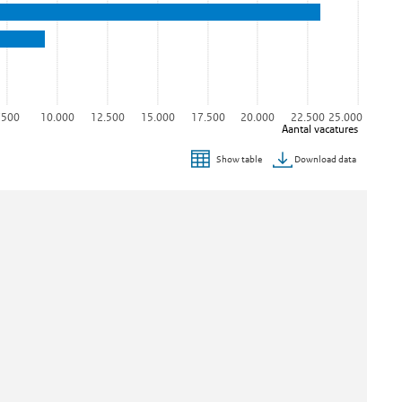
7500
10.000
12.500
15.000
17.500
20.000
22.500
25.000
Aantal vacatures
Download data
Show table