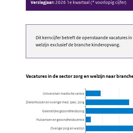
Verslagjaar:
2026 1e kwartaal (* voorlopig cijfer)
Dit kerncijfer betreft de openstaande vacatures in d
welzijn exclusief de branche kinderopvang.
Vacatures in de sector zorg en we
Vacatures naar branche
Skip chart 'Vacatures in de sector zorg en welzijn naar
Vacatures in de sector zorg en welzijn naar branc
Bar chart with 9 bars.
View as data table, Vacatures in de sector zorg en we
Universitair medische centra
The chart has 1 X axis displaying categories.
Ziekenhuizen en overige med. spec. zorg
The chart has 1 Y axis displaying Aantal vacatures. Da
Geestelijke gezondheidszorg
Huisartsen en gezondheidscentra
Overige zorg en welzijn