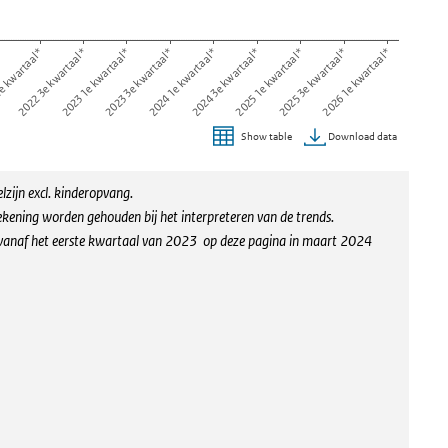
e kwartaal*
2022 3e kwartaal*
2023 1e kwartaal*
2023 3e kwartaal*
2024 1e kwartaal*
2024 3e kwartaal*
2025 1e kwartaal*
2025 3e kwartaal*
2026 1e kwartaal*
*
Download data
Show table
zijn excl. kinderopvang.
ening worden gehouden bij het interpreteren van de trends.
s vanaf het eerste kwartaal van 2023 op deze pagina in maart 2024